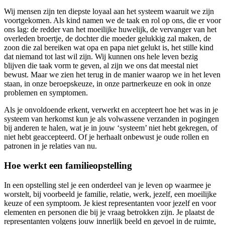
Wij mensen zijn ten diepste loyaal aan het systeem waaruit we zijn
voortgekomen. Als kind namen we de taak en rol op ons, die er voor
ons lag: de redder van het moeilijke huwelijk, de vervanger van het
overleden broertje, de dochter die moeder gelukkig zal maken, de
zoon die zal bereiken wat opa en papa niet gelukt is, het stille kind
dat niemand tot last wil zijn. Wij kunnen ons hele leven bezig
blijven die taak vorm te geven, al zijn we ons dat meestal niet
bewust. Maar we zien het terug in de manier waarop we in het leven
staan, in onze beroepskeuze, in onze partnerkeuze en ook in onze
problemen en symptomen.
Als je onvoldoende erkent, verwerkt en accepteert hoe het was in je
systeem van herkomst kun je als volwassene verzanden in pogingen
bij anderen te halen, wat je in jouw ‘systeem’ niet hebt gekregen, of
niet hebt geaccepteerd. Of je herhaalt onbewust je oude rollen en
patronen in je relaties van nu.
Hoe werkt een familieopstelling
In een opstelling stel je een onderdeel van je leven op waarmee je
worstelt, bij voorbeeld je familie, relatie, werk, jezelf, een moeilijke
keuze of een symptoom. Je kiest representanten voor jezelf en voor
elementen en personen die bij je vraag betrokken zijn. Je plaatst de
representanten volgens jouw innerlijk beeld en gevoel in de ruimte,