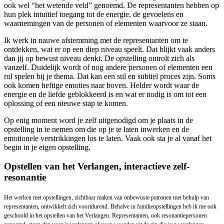
ook wel “het wetende veld” genoemd. De representanten hebben op
hun plek intuïtief toegang tot de energie, de gevoelens en
waarnemingen van de personen of elementen waarvoor ze staan.
Ik werk in nauwe afstemming met de representanten om te
ontdekken, wat er op een diep niveau speelt. Dat blijkt vaak anders
dan jij op bewust niveau denkt. De opstelling ontrolt zich als
vanzelf. Duidelijk wordt of nog andere personen of elementen een
rol spelen bij je thema. Dat kan een stil en subtiel proces zijn. Soms
ook komen heftige emoties naar boven. Helder wordt waar de
energie en de liefde geblokkeerd is en wat er nodig is om tot een
oplossing of een nieuwe stap te komen.
Op enig moment word je zelf uitgenodigd om je plaats in de
opstelling in te nemen om die op je te laten inwerken en de
emotionele verstrikkingen los te laten. Vaak ook sta je al vanaf het
begin in je eigen opstelling.
Opstellen van het Verlangen, interactieve zelf-
resonantie
Het werken met opstellingen, zichtbaar maken van onbewuste patronen met behulp van
representanten, ontwikkelt zich voortdurend. Behalve in familieopstellingen heb ik me ook
geschoold in het opstellen van het Verlangen. Representanten, ook resonantiepersonen