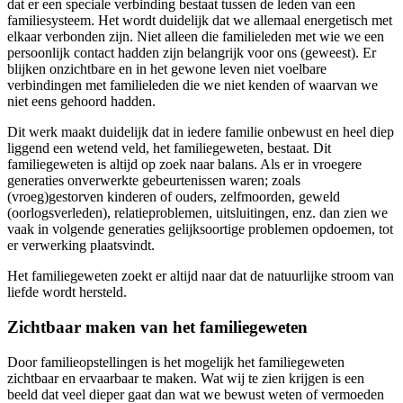
dat er een speciale verbinding bestaat tussen de leden van een
familiesysteem. Het wordt duidelijk dat we allemaal energetisch met
elkaar verbonden zijn. Niet alleen die familieleden met wie we een
persoonlijk contact hadden zijn belangrijk voor ons (geweest). Er
blijken onzichtbare en in het gewone leven niet voelbare
verbindingen met familieleden die we niet kenden of waarvan we
niet eens gehoord hadden.
Dit werk maakt duidelijk dat in iedere familie onbewust en heel diep
liggend een wetend veld, het familiegeweten, bestaat. Dit
familiegeweten is altijd op zoek naar balans. Als er in vroegere
generaties onverwerkte gebeurtenissen waren; zoals
(vroeg)gestorven kinderen of ouders, zelfmoorden, geweld
(oorlogsverleden), relatieproblemen, uitsluitingen, enz. dan zien we
vaak in volgende generaties gelijksoortige problemen opdoemen, tot
er verwerking plaatsvindt.
Het familiegeweten zoekt er altijd naar dat de natuurlijke stroom van
liefde wordt hersteld.
Zichtbaar maken van het familiegeweten
Door familieopstellingen is het mogelijk het familiegeweten
zichtbaar en ervaarbaar te maken. Wat wij te zien krijgen is een
beeld dat veel dieper gaat dan wat we bewust weten of vermoeden