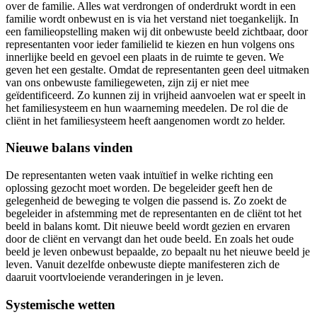
over de familie. Alles wat verdrongen of onderdrukt wordt in een
familie wordt onbewust en is via het verstand niet toegankelijk. In
een familieopstelling maken wij dit onbewuste beeld zichtbaar, door
representanten voor ieder familielid te kiezen en hun volgens ons
innerlijke beeld en gevoel een plaats in de ruimte te geven. We
geven het een gestalte. Omdat de representanten geen deel uitmaken
van ons onbewuste familiegeweten, zijn zij er niet mee
geïdentificeerd. Zo kunnen zij in vrijheid aanvoelen wat er speelt in
het familiesysteem en hun waarneming meedelen. De rol die de
cliënt in het familiesysteem heeft aangenomen wordt zo helder.
Nieuwe balans vinden
De representanten weten vaak intuïtief in welke richting een
oplossing gezocht moet worden. De begeleider geeft hen de
gelegenheid de beweging te volgen die passend is. Zo zoekt de
begeleider in afstemming met de representanten en de cliënt tot het
beeld in balans komt. Dit nieuwe beeld wordt gezien en ervaren
door de cliënt en vervangt dan het oude beeld. En zoals het oude
beeld je leven onbewust bepaalde, zo bepaalt nu het nieuwe beeld je
leven. Vanuit dezelfde onbewuste diepte manifesteren zich de
daaruit voortvloeiende veranderingen in je leven.
Systemische wetten