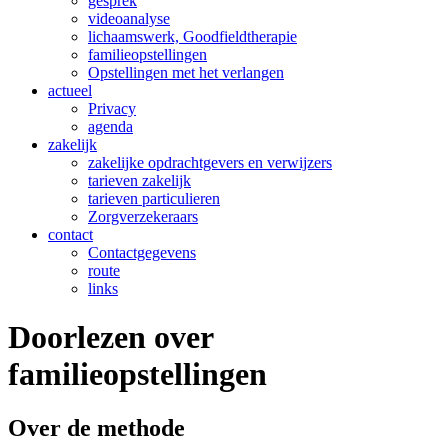
gesprek
videoanalyse
lichaamswerk, Goodfieldtherapie
familieopstellingen
Opstellingen met het verlangen
actueel
Privacy
agenda
zakelijk
zakelijke opdrachtgevers en verwijzers
tarieven zakelijk
tarieven particulieren
Zorgverzekeraars
contact
Contactgegevens
route
links
Doorlezen over
familieopstellingen
Over de methode